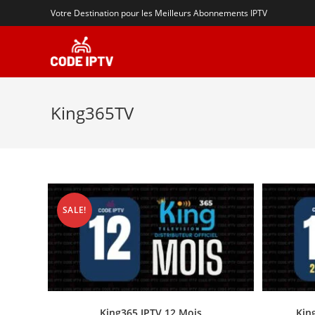
Votre Destination pour les Meilleurs Abonnements IPTV
King365TV
SALE!
King365 IPTV 12 Mois
Kin