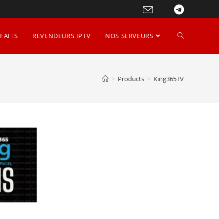
FAITS
REVENDEURS IPTV
NOS SERVEURS
>
Products
>
King365TV