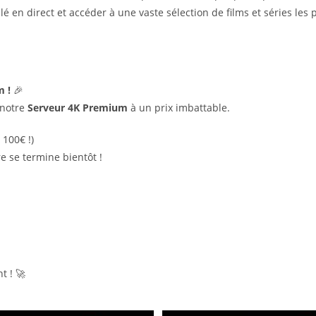
é en direct et accéder à une vaste sélection de films et séries les
m !
🎉
 notre
Serveur 4K Premium
à un prix imbattable.
 100€ !)
 se termine bientôt !
t ! 🚀