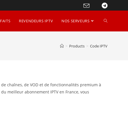
FAITS
REVENDEURS IPTV
NOS SERVEURS
>
Products
>
Code IPTV
rs de chaînes, de VOD et de fonctionnalités premium à
nt du meilleur abonnement IPTV en France, vous