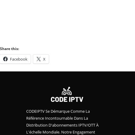
Share this:
Facebook
X
CODEIPTV Se Démarque Comme La
Référence Incontournable Dans La
Distribution D'abonnements IPTV/OTT À
L'échelle Mondiale. Notre Engagement