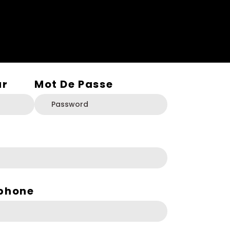
ur
Mot De Passe
phone