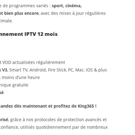
tez de programmes variés :
sport, cinéma,
t bien plus encore
, avec des mises à jour régulières
timale.
onnement IPTV 12 mois
et VOD actualisées régulièrement
x V3
, Smart TV, Android, Fire Stick, PC, Mac, iOS & plus
en moins d’une heure
nique gratuite
sé
mandez dès maintenant et profitez de King365 !
risé
, grâce à nos protocoles de protection avancés et
confiance, utilisés quotidiennement par de nombreux