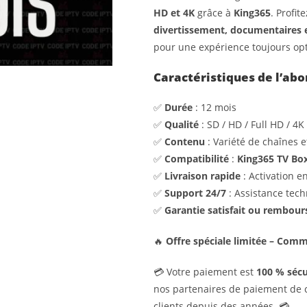
HD et 4K
grâce à
King365
. Profi
divertissement, documentaires e
pour une expérience toujours op
Caractéristiques de l’ab
✅
Durée
: 12 mois
✅
Qualité
: SD / HD / Full HD / 4K
✅
Contenu
: Variété de chaînes 
✅
Compatibilité
:
King365 TV Bo
✅
Livraison rapide
: Activation 
✅
Support 24/7
: Assistance tech
✅
Garantie satisfait ou rembour
🔥
Offre spéciale limitée – Com
💳 Votre paiement est
100 % sécu
nos partenaires de paiement de 
clients depuis des années. 💳