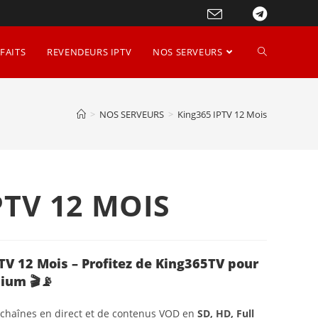
FAITS
REVENDEURS IPTV
NOS SERVEURS
>
NOS SERVEURS
>
King365 IPTV 12 Mois
PTV 12 MOIS
V 12 Mois – Profitez de King365TV pour
mium
🎬📡
 chaînes en direct et de contenus VOD en
SD, HD, Full