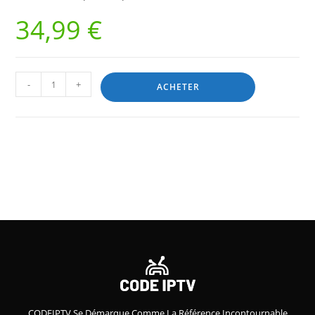
34,99
€
-
+
ACHETER
CODEIPTV Se Démarque Comme La Référence Incontournable