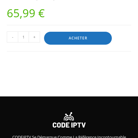
65,99
€
-
+
ACHETER
CODEIPTV Se Démarque Comme La Référence Incontournable