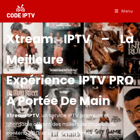
Menu
Xtream IPTV – La
Meilleure
Expérience IPTV PRO
À Portée De Main
Xtream IPTV
, un service IPTV premium et
abordable offrant des milliers de chaînes, du
contenu VOD, et une qualité d’image