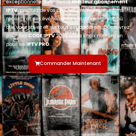
exceptionnelle. Avec notre
meilleur abonnement
IPTV
, profitez de vos chaînes préférées, des films
récents et des événements sportifs en direct, où
que vous soyez et sur tous vos appareils. Découvrez
pourquoi
CODE IPTV
2025 est le choix numéro un
pour les
IPTV PRO
.
Commander Maintenant